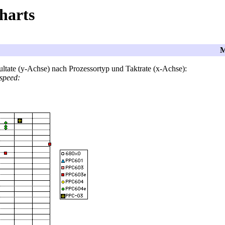
harts
M
ltate (y-Achse) nach Prozessortyp und Taktrate (x-Achse):
 speed: